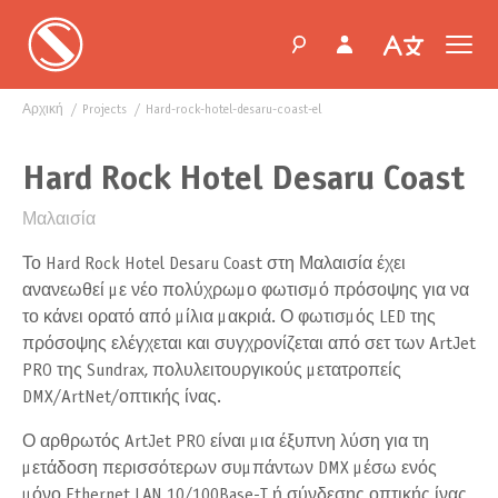
Αρχική
projects
hard-rock-hotel-desaru-coast-el
Hard Rock Hotel Desaru Coast
Μαλαισία
Το Hard Rock Hotel Desaru Coast στη Μαλαισία έχει
ανανεωθεί με νέο πολύχρωμο φωτισμό πρόσοψης για να
το κάνει ορατό από μίλια μακριά. Ο φωτισμός LED της
πρόσοψης ελέγχεται και συγχρονίζεται από σετ των ArtJet
PRO της Sundrax, πολυλειτουργικούς μετατροπείς
DMX/ArtNet/οπτικής ίνας.
Ο αρθρωτός ArtJet PRO είναι μια έξυπνη λύση για τη
μετάδοση περισσότερων συμπάντων DMX μέσω ενός
μόνο Ethernet LAN 10/100Base-T ή σύνδεσης οπτικής ίνας