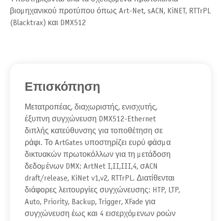
βιομηχανικού προτύπου όπως Art-Net, sACN, KiNET, RTTrPL
(Blacktrax) και DMX512
Επισκόπηση
Μετατροπέας, διαχωριστής, ενισχυτής,
έξυπνη συγχώνευση DMX512-Ethernet
διπλής κατεύθυνσης για τοποθέτηση σε
ράφι. Το ArtGates υποστηρίζει ευρύ φάσμα
δικτυακών πρωτοκόλλων για τη μετάδοση
δεδομένων DMX: ArtNet I,II,III,4, σACN
draft/release, KiNet v1,v2, RTTrPL. Διατίθενται
διάφορες λειτουργίες συγχώνευσης: HTP, LTP,
Auto, Priority, Backup, Trigger, XFade για
συγχώνευση έως και 4 εισερχόμενων ροών