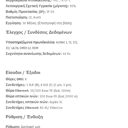
Θερμοκρασία Αποθήκευσης:
-50...+70°C
Λειτουργική Σχετική Υγρασία (μέγιστη):
95%
Βαθμός Προστασίας (IP):
IP 20
Πιστοποίηση:
CE, RoHS
Εγγύηση:
36 Μήνες (Επιστροφή στη βάση)
Έλεγχος / Συνδέσεις Δεδομένων
Υποστηριζόμενα πρωτόκολλα:
ArtNet I, II, III,
IV/ sACN, DMX512, RDM
Συχνότητα ανανέωσης δεδομένων:
44 Hz
Είσοδοι / Έξοδοι
Θύρες DMX:
8
Συνδετήρες:
1 XLR (M), 8 XLR (F) (5-pin, 3-pin)
Θύρα Ethernet:
10/100 Base-TX (έως 100m)
Θύρα οπτικών ινών:
100 Base-FX (έως 2000 m)
Συνδετήρες οπτικών ινών:
duplex SC
Συνδετήρες Ethernet:
RJ-45/ EtherCon
Ρύθμιση / Ένδειξη
Ρύθμιση:
Διεπαφή web