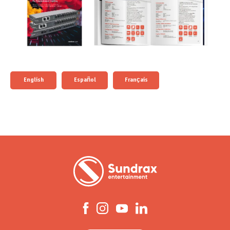
English
Español
Français