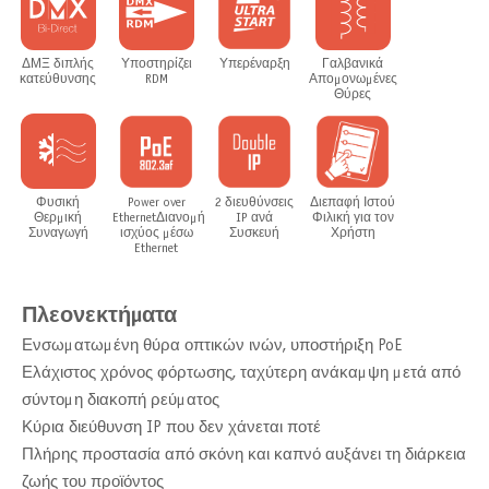
Ethernet-DMX ArtGate Pro με έως και 16 εξόδους DMX
ΔΜΞ διπλής
Υποστηρίζει
Υπερέναρξη
Γαλβανικά
κατεύθυνσης
RDM
Απομονωμένες
Θύρες
Φυσική
Power over
2 διευθύνσεις
Διεπαφή Ιστού
Θερμική
EthernetΔιανομή
IP ανά
Φιλική για τον
Συναγωγή
ισχύος μέσω
Συσκευή
Χρήστη
Ethernet
Πλεονεκτήματα
Ενσωματωμένη θύρα οπτικών ινών, υποστήριξη PoE
Ελάχιστος χρόνος φόρτωσης, ταχύτερη ανάκαμψη μετά από
σύντομη διακοπή ρεύματος
Κύρια διεύθυνση IP που δεν χάνεται ποτέ
Πλήρης προστασία από σκόνη και καπνό αυξάνει τη διάρκεια
ζωής του προϊόντος