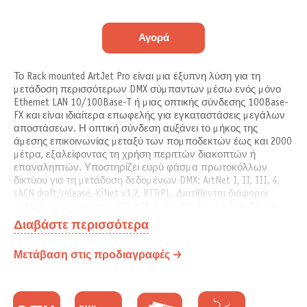
Αγορά
Το Rack mounted ArtJet Pro είναι μια έξυπνη λύση για τη
μετάδοση περισσότερων DMX σύμπαντων μέσω ενός μόνο
Ethernet LAN 10/100Base-T ή μιας οπτικής σύνδεσης 100Base-
FX και είναι ιδιαίτερα επωφελής για εγκαταστάσεις μεγάλων
αποστάσεων. Η οπτική σύνδεση αυξάνει το μήκος της
άμεσης επικοινωνίας μεταξύ των πομποδεκτών έως και 2000
μέτρα, εξαλείφοντας τη χρήση περιττών διακοπτών ή
επαναληπτών. Υποστηρίζει ευρύ φάσμα πρωτοκόλλων
δικτύου για τη μετάδοση δεδομένων DMX: ArtNet I, II, III, 4,
sACN draft/release, KiNet v1,2, RTTrPL. Διατίθενται διάφοροι
τρόποι συγχώνευσης: HTP, LTP, Auto, Priority, Backup, Trigger,
XFade. Μπορεί να συγχωνεύσει έως και 4 εισερχόμενα
Διαβάστε περισσότερα
ρεύματα ArtNet/sACN/KiNet/RTTrPL σε οποιονδήποτε
συνδυασμό στην έξοδο DMX512 για τέλεια εφεδρεία επίδειξης.
Μετάβαση στις προδιαγραφές
Όλες οι θύρες DMX μπορούν να χρησιμοποιηθούν ως εισόδοι
ή έξοδοι. Μπορεί να διαχειριστεί μέσω διεπαφής ιστού, του
βοηθητικού προγράμματος ArtGate ή οποιουδήποτε τυπικού
λογισμικού που υποστηρίζει το ArtNet. Διατίθεται ως κλασικό