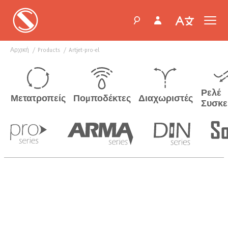
Αρχική
products
artjet-pro-el
Ρελέ
Μετατροπείς
Πομποδέκτες
Διαχωριστές
Συσκε