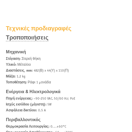
Τεχνικές προδιαγραφές
Τροποποιήσεις
Μηχανική
Στέγαση:
Στερεή θήκη
Υλικό:
Μέταλλο
Διαστάσεις, mm:
482(Β) x 44(Υ) x 110(Π)
Μάζα:
1.2 kg
Τοποθέτηση:
Ράφι 1 μονάδα
Ενέργεια & Ηλεκτρολογικά
Πηγή ενέργειας:
~90-250 VAC, 50/60 Hz; PoE
Ισχύς εισόδου (μέγιστη):
5W
Ασφάλεια δικτύου:
0.5 A
Περιβαλλοντικός
Θερμοκρασία Λειτουργίας:
0...+60°C