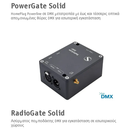
PowerGate Solid
HomePlug Powerline σε DMX μετατροπέα με έως και τέσσερις οπτικά
απομονωμένες θύρες DMX για εσωτερική εγκατάσταση
SFP module multimode | High-
Speed Network Connectivity for
Lighting Systems
Μονάδα SFP 1Gbit πολλαπλής λειτουργίας/μονολειτουργική για τη
σειρά GigaJet
ArtLAN Pro
Διακόπτης Fiber/Ethernet Gigabit για τη βιομηχανία επαγγελματικού
φωτισμού
RadioGate Solid
Ασύρματος πομποδέκτης DMX για εγκατάσταση σε εσωτερικούς
χώρους