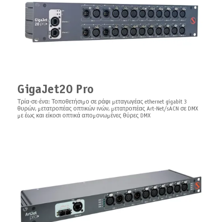
GigaJet20 Pro
Splitter Duo Arma
Omnidirectional Bluetooth
Software ARISTO Client | ARISTO
Antenna | High-Performance
Client: Intelligent Diagnostics and
Τρία-σε-ένα: Τοποθετήσιμο σε ράφι μεταγωγέας ethernet gigabit 3
Η Υπερδύναμη Ελέγχου Εξωτερικού Φωτισμού σας
θυρών, μετατροπέας οπτικών ινών, μετατροπέας Art-Net/sACN σε DMX
Wireless Signal Reception
Lighting Control Software
με έως και είκοσι οπτικά απομονωμένες θύρες DMX
Technology
Λογισμικό ARISTO ο πελάτης λειτουργεί ως στοιχείο για το
πολυλειτουργικό διαγνωστικό σύστημα ARISTO
Κατευθυντική κεραία Bluetooth, τύπου SMA, χωρίς καλώδιο