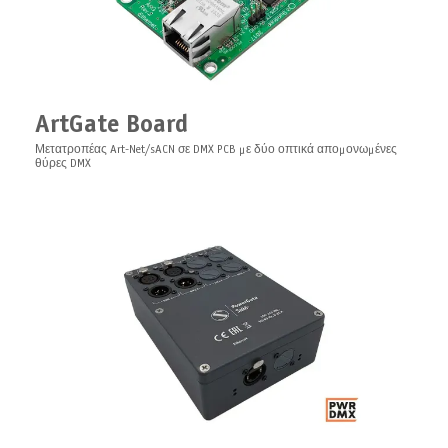
LEDGate Slave Board
Μονάδα επέκτασης PCB για LEDGate Compact και LEDGate Wireless
Compact
ArtGate Board
Μετατροπέας Art-Net/sACN σε DMX PCB με δύο οπτικά απομονωμένες
θύρες DMX
XLR Adapter for ArtGate Board
Προσαρμογέας για Πίνακα ArtGate 1XLR/2XLR (5-pin)
IsoGate Board
PCB οπτικά απομονωμένος επαναλήπτης DMX, ενισχυτής, διανομέας για
DMX