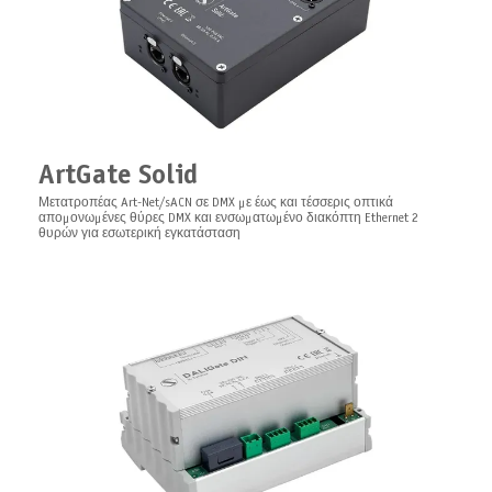
Integration System
Κιτ στήριξης ελικοειδούς για μικρό περίβλημα Solid/Arma
PixelGate DIN
Ελεγκτής Ψηφιακών Εικονοστοιχείων Art-Net/sACN με ενσωματωμένο
ArtGate Solid
διακόπτη ethernet 2 θύρων για εγκατάσταση σε ράγα DIN
Μετατροπέας Art-Net/sACN σε DMX με έως και τέσσερις οπτικά
απομονωμένες θύρες DMX και ενσωματωμένο διακόπτη Ethernet 2
θυρών για εσωτερική εγκατάσταση
XLR DMX Adapter
Προσαρμογέας DMX XLR 3 ακίδων/5 ακίδων