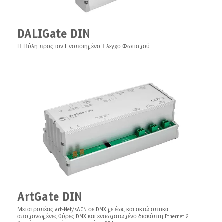
LEDGate Wireless Board
PCB ασύρματο 8/16 bit καθολικό 12-24V DC με λειτουργία RDM σταθερής
τάσης DMX LED ελεγκτής σχεδιασμένος για χρήση σε θεατρικά σκηνικά
DALIGate DIN
Η Πύλη προς τον Ενοποιημένο Έλεγχο Φωτισμού
19" Rack fixing kit
Κιτ τοποθέτησης 19" Rack για τη σειρά Pro
PixelGate Board
Πίνακας Ελεγκτής Ψηφιακών Εικονοστοιχείων Art-Net/sACN με
ArtGate DIN
ενσωματωμένο διακόπτη ethernet 2 θυρών
Μετατροπέας Art-Net/sACN σε DMX με έως και οκτώ οπτικά
απομονωμένες θύρες DMX και ενσωματωμένο διακόπτη Ethernet 2