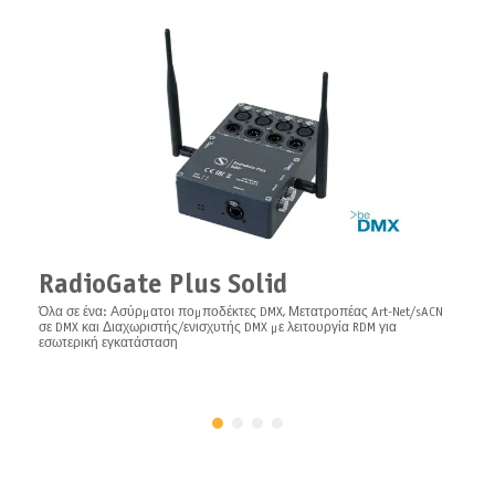
Server for software ARISTO
1U τοποθετημένος σε ράφι εξειδικευμένος διακομιστής
βελτιστοποιημένος για λογισμικό ARISTO
Wall mount Bluetooth antenna |
Professional Wireless Signal
Reception Technology
Επίτοιχη κεραία Bluetooth πάνελ, τύπου N, χωρίς καλώδιο
RadioGate Plus Solid
Όλα σε ένα: Ασύρματοι πομποδέκτες DMX, Μετατροπέας Art-Net/sACN
σε DMX και Διαχωριστής/ενισχυτής DMX με λειτουργία RDM για
εσωτερική εγκατάσταση
Software ARISTO Server
Λογισμικό ARISTO Server διακομιστής ως κέντρο για το πολυλειτουργικό
και διαγνωστικό σύστημα ARISTO