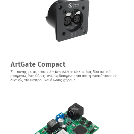
Board series devices.
Κιτ επιφανειακής τοποθέτησης για τη σειρά Board
LEDGate Board
PCB 8/16 bit Universal 12-24V DC με λειτουργία RDM ελεγκτής DMX LED
σταθερής τάσης σχεδιασμένος για χρήση σε θεατρικά σκηνικά
ArtGate Compact
Συμπαγής μετατροπέας Art-Net/sACN σε DMX με έως δύο οπτικά
απομονωμένες θύρες DMX, σχεδιασμένος για άνετη εγκατάσταση σε
δικτυώματα θεάτρου και άλλους χώρους
DIN rail
Χάλυβας διάτρητος DIN ράγα, συμβατή με καπέλο, 300mm x 35mm x
7.5mm