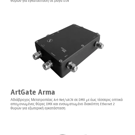
θυρών για εγκατάσταση σε ράγα DIN
Truss mount kit for 1U Pro Series
Κιτ στήριξης ζεύξης για 1U Pro Series
LEDGate Slave Compact
Επέκταση μονάδας για LEDGate Compact και LEDGate Wireless Compact
ArtGate Arma
Αδιάβροχος Μετατροπέας Art-Net/sACN σε DMX με έως τέσσερις οπτικά
απομονωμένες θύρες DMX και ενσωματωμένο διακόπτη Ethernet 2
θυρών για εξωτερική εγκατάσταση
Insulated and safe mounting for